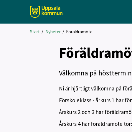
Start
/
Nyheter
/
Föräldramöte
Föräldramö
Välkomna på hösttermin
Ni är hjärtligt välkomna på för
Förskoleklass - årkurs 1 har f
Årskurs 2 och 3 har föräldram
Årskurs 4 har föräldramöte tor