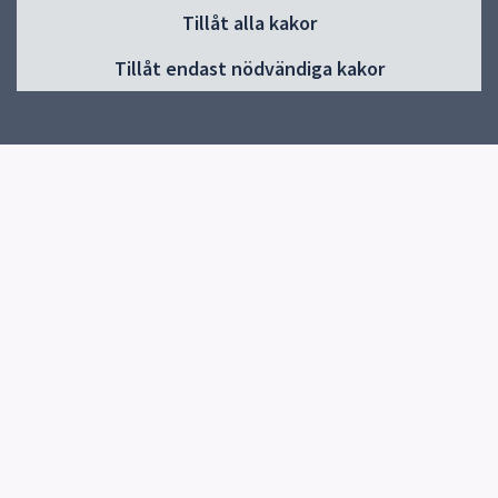
Sidfot
Tillåt alla kakor
Huvudmeny
Tillåt endast nödvändiga kakor
Start
Nyheter
Om skolan
Elevhälsa
Kontakt
Snabblänkar
Uppsala kommun
Skolverket
Kontakt
Storvretaskolan
018-7276760