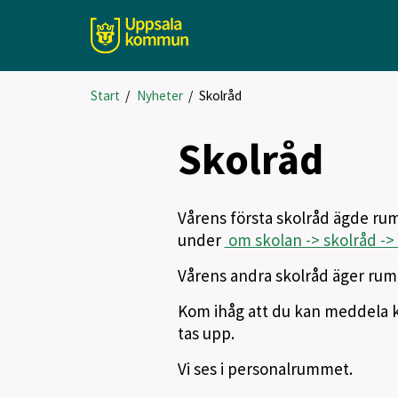
Start
/
Nyheter
/
Skolråd
Skolråd
Vårens första skolråd ägde rum 
under
om skolan -> skolråd -> 
Vårens andra skolråd äger rum 
Kom ihåg att du kan meddela k
tas upp.
Vi ses i personalrummet.