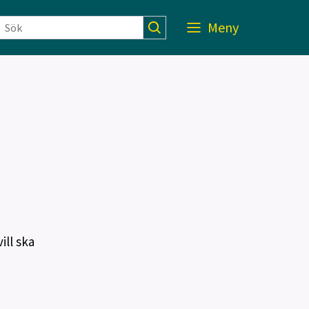
Meny
ll ska